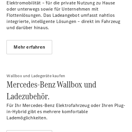
Elektromobilität – für die private Nutzung zu Hause
oder unterwegs sowie für Unternehmen mit
Flottenlösungen. Das Ladeangebot umfasst nahtlos
integrierte, intelligente Lösungen – direkt im Fahrzeug
und darüber hinaus.
Übersicht
Mehr erfahren
Serviceangebote
Reifen &
Kompletträder
Teile &
Zubehör
Wallbox und Ladegeräte kaufen
Pannen- &
Mercedes-Benz Wallbox und
Schadenhilfe
Reparatur &
Ladezubehör.
Werkstatt
Rückrufe &
Für Ihr Mercedes-Benz Elektrofahrzeug oder Ihren Plug-
Umrüstungen
in-Hybrid gibt es mehrere komfortable
Warnung: Betrug
Lademöglichkeiten.
beim
Gebrauchtwagenkauf