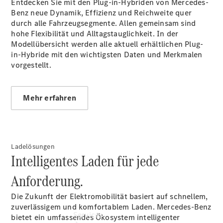
Entdecken Sie mit den Plug-in-Hybriden von Mercedes-
Übersicht
Benz neue Dynamik, Effizienz und Reichweite quer
Junge
durch alle Fahrzeugsegmente. Allen gemeinsam sind
Sterne
hohe Flexibilität und Alltagstauglichkeit. In der
Junge
Modellübersicht werden alle aktuell erhältlichen Plug-
Sterne -
in-Hybride mit den wichtigsten Daten und Merkmalen
elektrisch
vorgestellt.
Gebrauchtwagensuche
Mercedes-
Benz
Mehr erfahren
Online
Store
Ladelösungen
Intelligentes Laden für jede
Anforderung.
Die Zukunft der Elektromobilität basiert auf schnellem,
zuverlässigem und komfortablem Laden. Mercedes-Benz
Services
bietet ein umfassendes Ökosystem intelligenter