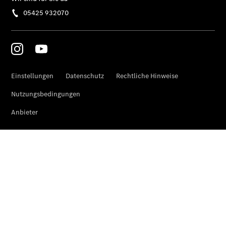
Elektrofahrzeug-
Service
VanService
basic
Individuelle
Betreuung
Übersicht
Customer
Assistance
Center
24h Service
Roadside
Assistance
Individuelle