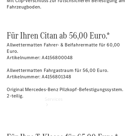
Mit Clip-Verschluss zur rutschsicheren Befestigung am
Übersicht
Fahrzeugboden.
Gebrauchtwagensuche
Junge
Sterne
Digitale
Für Ihren Citan ab 56,00 Euro.*
Extras
Allwettermatten Fahrer- & Beifahrermatte für 60,00
Euro.
Artikelnummer: A4156800048
Allwettermatten Fahrgastraum für 56,00 Euro.
Artikelnummer: A4156801348
Original Mercedes-Benz Pilzkopf-Befestigungssystem.
2-teilig.
Services