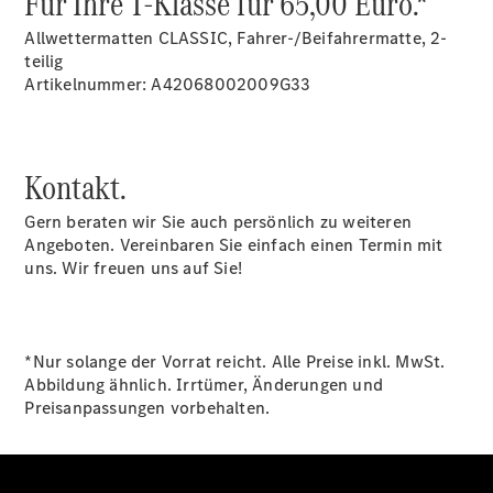
Für Ihre T-Klasse für 65,00 Euro.*
Allwettermatten CLASSIC, Fahrer-/Beifahrermatte, 2-
Übersicht
teilig
Finanzdienste
Artikelnummer: A42068002009G33
Reifen &
Kompletträder
Kontakt.
Gern beraten wir Sie auch persönlich zu weiteren
Angeboten. Vereinbaren Sie einfach einen Termin mit
uns. Wir freuen uns auf Sie!
Reifen- und
Komplettradschutz
EU-
*Nur solange der Vorrat reicht. Alle Preise inkl. MwSt.
Reifenlabel
Abbildung ähnlich. Irrtümer, Änderungen und
Transporter-
Preisanpassungen vorbehalten.
Service