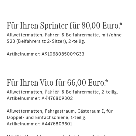
vereinbaren
Servicetermin
vereinbaren
Tel: 05425
Für Ihren Sprinter für 80,00 Euro.*
932070
Allwettermatten, Fahrer- & Beifahrermatte, mit/ohne
S23 (Beifahrersitz 2-Sitzer), 2-teilig.
Artikelnummer: A91068085009G33
Für Ihren Vito für 66,00 Euro.*
Kaufen
Allwettermatten, Fahrer- & Beifahrermatte, 2-teilig.
Artikelnummer: A4476809302
Allwettermatten, Fahrgastraum, Gästeraum I, für
Doppel- und Einfachschiene, 1-teilig.
Artikelnummer: A4476809601