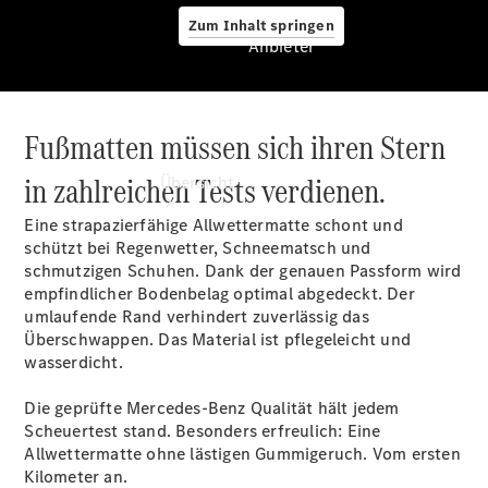
Zum Inhalt springen
Anbieter
Fußmatten müssen sich ihren Stern
Anbieter
in zahlreichen Tests verdienen.
Übersicht
Eine strapazierfähige Allwettermatte schont und
schützt bei Regenwetter, Schneematsch und
schmutzigen Schuhen. Dank der genauen Passform wird
empfindlicher Bodenbelag optimal abgedeckt. Der
umlaufende Rand verhindert zuverlässig das
Überschwappen. Das Material ist pflegeleicht und
Startseite
wasserdicht.
Ansprechpartner
finden
Die geprüfte Mercedes-Benz Qualität hält jedem
Probefahrt
Scheuertest stand. Besonders erfreulich: Eine
vereinbaren
Allwettermatte ohne lästigen Gummigeruch. Vom ersten
Beratung
Kilometer an.