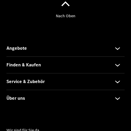
Übersicht
Unfallreparaturen
SmallRepair
Rücknahme
&
Entsorgung
Wartung
Reparatur
Service-
und
Garantie-
Pakete
Mobile
Service
Fleet
Services