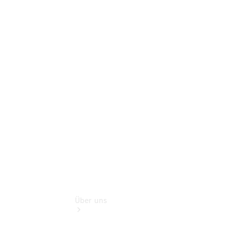
Terminbuchung
Pannen- &
Schadenhilfe
Service für
Reisemobile
Teile &
Zubehör
Rückrufe &
Umrüstungen
Über uns