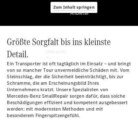
Zum Inhalt springen
Anbieter
Größte Sorgfalt bis ins kleinste
Anbieter
Detail.
Übersicht
Ein Transporter ist oft tagtäglich im Einsatz – und bringt
von so mancher Tour unvermeidliche Schäden mit. Vom
Steinschlag, der die Sicherheit beeinträchtigt, bis zur
Schramme, die am Erscheinungsbild Ihres
Unternehmens kratzt. Unsere Spezialisten von
Mercedes-Benz SmallRepair sorgen dafür, dass solche
Startseite
Beschädigungen effizient und kompetent ausgebessert
Ansprechpartner
werden: mit modernsten Methoden und mit
finden
besonderem Fingerspitzengefühl.
Probefahrt
vereinbaren
Beratung